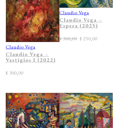
Claudio Vega
Claudio Vega –
Espera (2025)
Original price was: $ 
Current price 
$
300,00
$
250,00
Claudio Vega
Claudio Vega –
Vestigios I (2022)
$
300,00