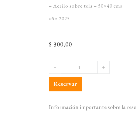
– Acrílo sobre tela – 50×40 cms
año 2025
$
300,00
Cludio Vega - Al Jardín (2025) canti
Reservar
Información importante sobre la rese