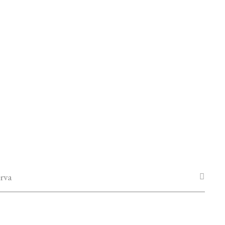
dad
rva