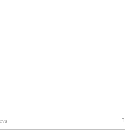
antidad
rva