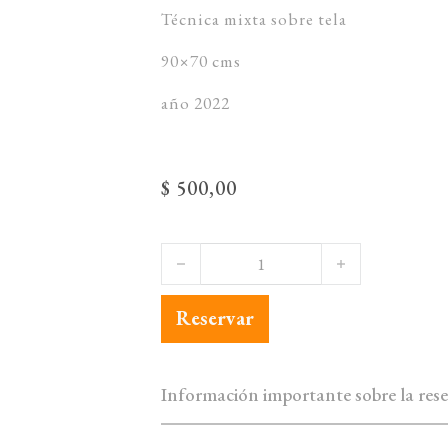
Técnica mixta sobre tela
90×70 cms
año 2022
$
500,00
Claudio Vega - Vestigios VI (2022) c
Reservar
Información importante sobre la rese