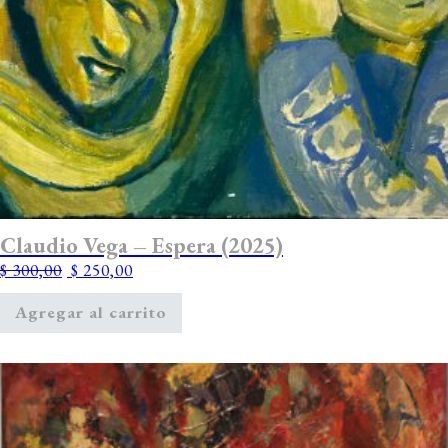
Claudio Vega – Espera (2025)
Original price was: $ 300,00.
Current price is: $ 250,00.
$
300,00
$
250,00
Agregar al carrito