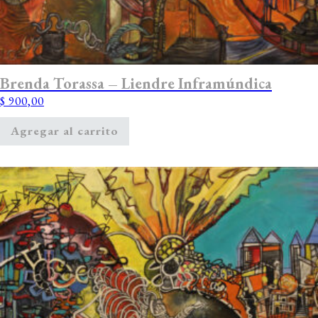
Brenda Torassa – Liendre Inframúndica
$
900,00
Agregar al carrito