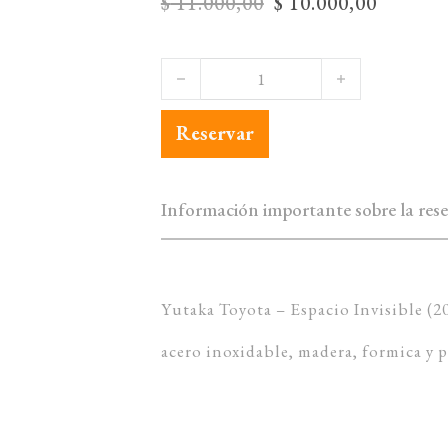
Original price was:
Current 
$
11.000,00
$
10.000,00
Yutaka Toyota - Espacio Invisible ca
Reservar
Información importante sobre la rese
Yutaka Toyota – Espacio Invisible (2
acero inoxidable, madera, formica y 