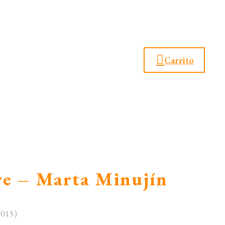
Carrito
re – Marta Minujín
2015)