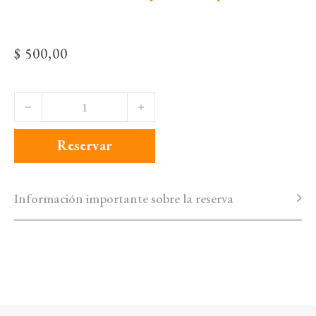
$
500,00
Santiago Debenedetti - Con Figuración - 50x40cms (20
Reservar
Información importante sobre la reserva