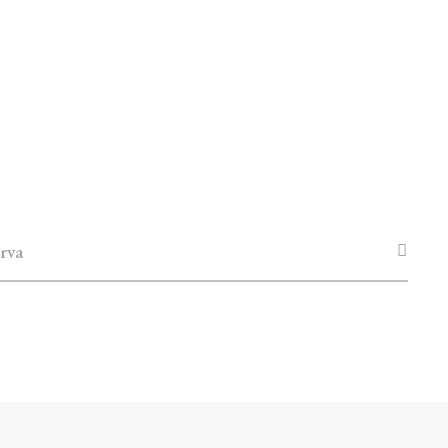
d
rva