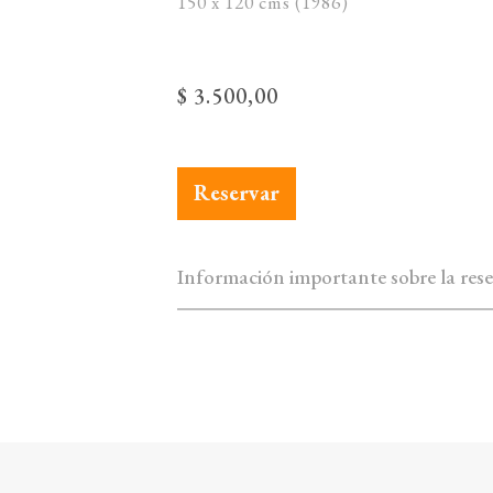
150 x 120 cms (1986)
$
3.500,00
Julio Lavallén - Paisaje de rio cantida
Reservar
Información importante sobre la rese