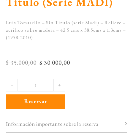
Título (Serie MADI)
Luis Tomasello – Sin Titulo (serie Madi) – Relieve –
acrilico sobre madera – 42.5 cms x 38.5cms x 1.3cms –
(1958-2010)
Original price was: $ 35.000,00.
Current price is: $ 30.0
$
35.000,00
$
30.000,00
Luis Tomasello - Sin Título (Serie MADI) cantidad
Reservar
Información importante sobre la reserva