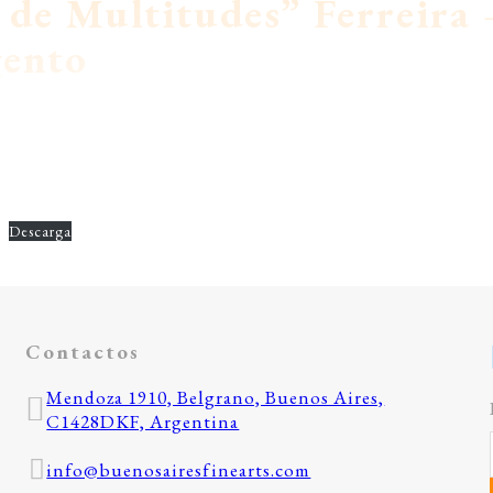
 de Multitudes” Ferreira
gento
Descarga
Contactos
Mendoza 1910, Belgrano, Buenos Aires,
C1428DKF, Argentina
info@buenosairesfinearts.com