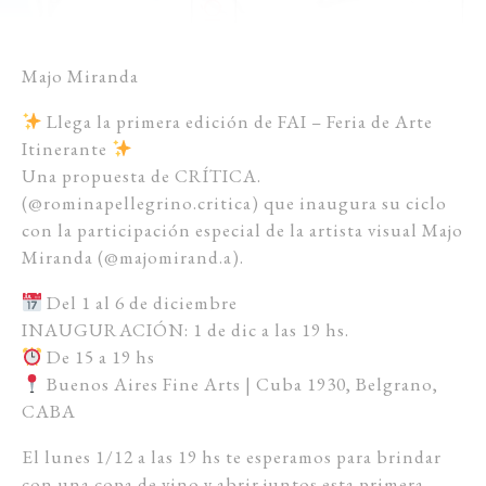
Majo Miranda
Llega la primera edición de FAI – Feria de Arte
Itinerante
Una propuesta de CRÍTICA.
(@rominapellegrino.critica) que inaugura su ciclo
con la participación especial de la artista visual Majo
Miranda (@majomirand.a).
Del 1 al 6 de diciembre
INAUGURACIÓN: 1 de dic a las 19 hs.
De 15 a 19 hs
Buenos Aires Fine Arts | Cuba 1930, Belgrano,
CABA
El lunes 1/12 a las 19 hs te esperamos para brindar
con una copa de vino y abrir juntos esta primera