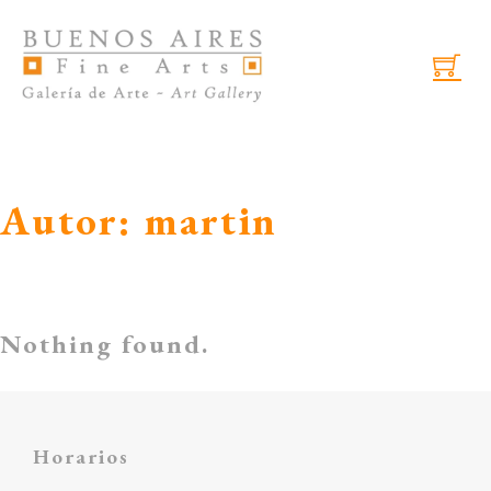
Skip to main content
Skip to footer
Autor:
martin
Nothing found.
Horarios